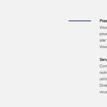
Pres
Vous
pou
sit
Vous
Serv
Conc
notr
util
Dir
vous