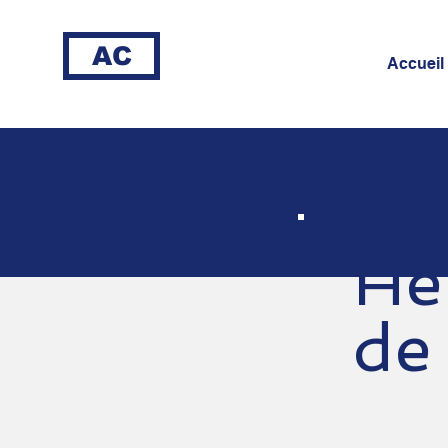
AC
Accueil
Hé
de