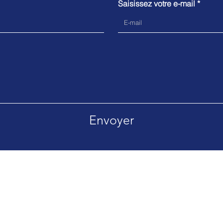
Saisissez votre e-mail
Envoyer
500 ANDORRE
Tél. +33 (0)9.72.64.62.58
litique en matière de cookies