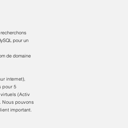
e recherchons
MySQL pour un
nom de domaine
r internet),
s pour 5
virtuels (Activ
s. Nous pouvons
ient important.