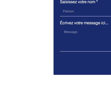
Saisissez votre nom
Écrivez votre message ici...
Adresse. AC Groupe - AD
E-mail.
contact@veridis.fr
Mentions légales
Po